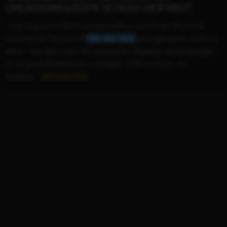
UNLANGWEILIGSTE SCHULE DER WELT
...Suse, Nasya Azra Bozna als starke Elinur und Giorgio Perone als
schüchterner Pascal sowie
Otto
Emil
Koch
als aufgeweckter Anton zu
sehen. Das Team hinter der Kamera Der Regisseur, dem es gelungen
ist, die ganze Rasselbande zu bändigen, ist Ekrem Ergün. Als
studierter...
WEITERLESEN