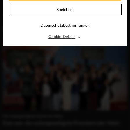
JETZT AUF BLU-
RAY, DVD &
Speichern
DIGITAL
Datenschutzbestimmungen
BLOG (2)
⌃
Cookie-Details
Die unlangweiligste Schule der Welt
Das war die unlangweiligste Premiere der Welt