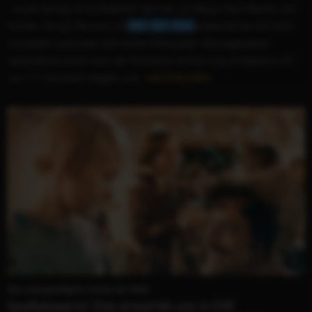
...Lucas Herzog, Erna Westphal, German von Beug, Nasya Bozna, Leni
Kramer, Giorgio Perone und
Otto
Emil
Koch
präsentierten sich stolz
und bester Laune den zahlreichen Fotografen. Das begeisterte
Saalpublikum brach nach der Premieren-Vorführung mindestens 457
von 777 Schnittlich-Regeln und...
WEITERLESEN
Die unlangweiligste Schule der Welt
Spaßalaaarm! Das erwartet uns in DIE