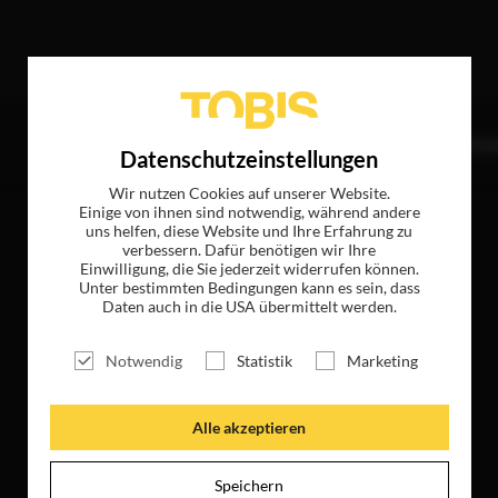
reffer
TITEL
NEWS
MAGAZIN
LOGIN
UNTE
Datenschutzeinstellungen
Wir nutzen Cookies auf unserer Website.
Einige von ihnen sind notwendig, während andere
uns helfen, diese Website und Ihre Erfahrung zu
verbessern. Dafür benötigen wir Ihre
Einwilligung, die Sie jederzeit widerrufen können.
Unter bestimmten Bedingungen kann es sein, dass
Daten auch in die USA übermittelt werden.
Notwendig
Statistik
Marketing
Alle akzeptieren
Speichern