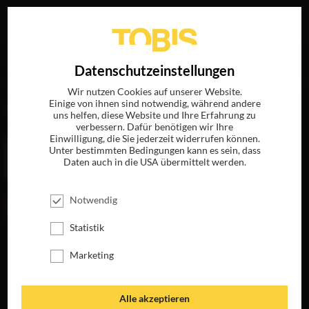
Ihre Suche nach
„Ella Hunt“
ergab folgende Treffer
EN
Datenschutzeinstellungen
Wir nutzen Cookies auf unserer Website.
Einige von ihnen sind notwendig, während andere
FILME
uns helfen, diese Website und Ihre Erfahrung zu
verbessern. Dafür benötigen wir Ihre
Einwilligung, die Sie jederzeit widerrufen können.
Unter bestimmten Bedingungen kann es sein, dass
Daten auch in die USA übermittelt werden.
Notwendig
Statistik
Marketing
HORIZON
JETZT AUF 4K-
UHD, BLU-RAY,
Alle akzeptieren
DVD & DIGITAL