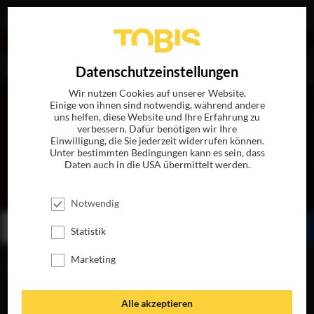
EN
Datenschutzeinstellungen
Wir nutzen Cookies auf unserer Website.
Einige von ihnen sind notwendig, während andere
uns helfen, diese Website und Ihre Erfahrung zu
verbessern. Dafür benötigen wir Ihre
Einwilligung, die Sie jederzeit widerrufen können.
Unter bestimmten Bedingungen kann es sein, dass
Daten auch in die USA übermittelt werden.
KNOCK KNOCK KNOCK
JETZT AUF BLU-RAY, DVD & DIGITAL
Notwendig
BESTELLEN
SEHEN
TEILEN
Statistik
Marketing
JETZT FÜR ZUHAUSE
Alle akzeptieren