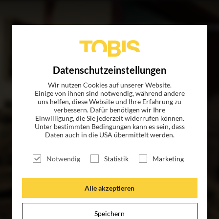
TITEL
NEWS
MAGAZIN
LOGIN
UNTE
Datenschutzeinstellungen
Wir nutzen Cookies auf unserer Website.
Einige von ihnen sind notwendig, während andere
uns helfen, diese Website und Ihre Erfahrung zu
verbessern. Dafür benötigen wir Ihre
Einwilligung, die Sie jederzeit widerrufen können.
Unter bestimmten Bedingungen kann es sein, dass
Daten auch in die USA übermittelt werden.
Notwendig
Statistik
Marketing
Alle akzeptieren
Speichern