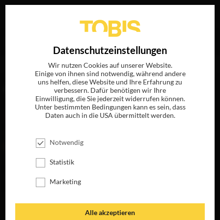
Ihre Suche nach
„Steve Pemberton“
ergab folgende
EN
Datenschutzeinstellungen
Treffer
Wir nutzen Cookies auf unserer Website.
Einige von ihnen sind notwendig, während andere
uns helfen, diese Website und Ihre Erfahrung zu
FILME
verbessern. Dafür benötigen wir Ihre
Einwilligung, die Sie jederzeit widerrufen können.
Unter bestimmten Bedingungen kann es sein, dass
Daten auch in die USA übermittelt werden.
Notwendig
Statistik
Marketing
BETTER MAN –
Alle akzeptieren
DIE ROBBIE