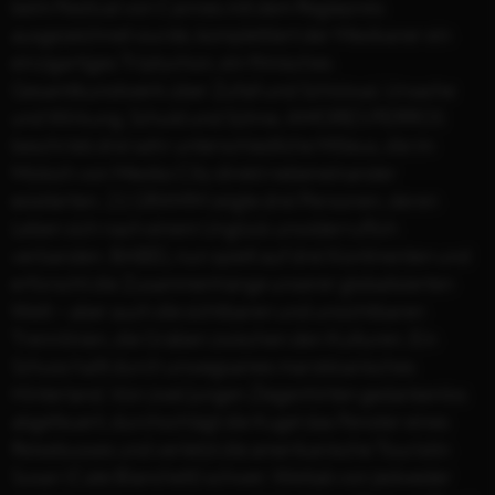
beim Festival von Cannes mit dem Regiepreis
ausgezeichnet wurde, komplettiert der Mexikaner ein
einzigartiges Triptychon, ein filmisches
Gesamtkunstwerk über Zufall und Schicksal, Ursache
und Wirkung, Schuld und Sühne. AMORES PERROS
beschrieb drei sehr unterschiedliche Milieus, die im
Moloch von Mexiko City direkt nebeneinander
existierten. 21 GRAMM zeigte drei Personen, deren
Leben sich nach einem Unglück unwiderruflich
verbanden. BABEL nun spielt auf drei Kontinenten und
erforscht die Zusammenhänge unserer globalisierten
Welt – aber auch die sichtbaren und unsichtbaren
Trennlinien, die Gräben zwischen den Kulturen. Ein
Schuss hallt durch unwegsames marokkanisches
Hinterland. Von zwei jungen Ziegenhirten gedankenlos
abgefeuert, durchschlägt die Kugel das Fenster eines
Reisebusses und verletzt die amerikanische Touristin
Susan (Cate Blanchett) schwer. Weitab von jedweder