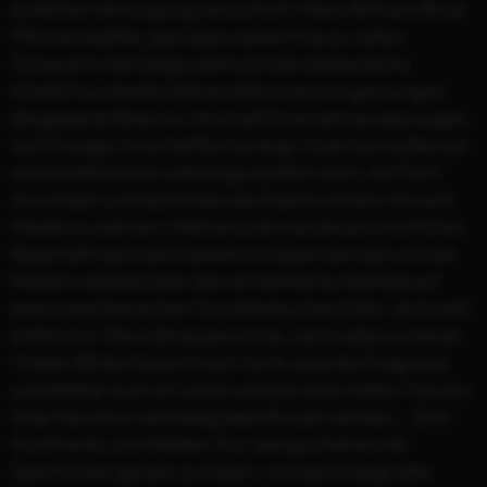
ärztlichen Versorgung versucht ihr Mann Richard (Brad
Pitt) verzweifelt, das Leben seiner Frau zu retten.
Zuhause in San Diego sieht sich die mexikanische
Kinderfrau Amelia (Adriana Barraza) nun gezwungen,
die geplante Reise zur Hochzeit ihres Sohnes abzusagen.
Auf Drängen ihres Neffen Santiago (Gael García Bernal)
entschließt sie sich allerdings letztlich doch, die Fahrt
anzutreten und die Kinder des Paares einfach mit nach
Mexiko zu nehmen. Während die marokkanische Polizei
fieberhaft nach dem Gewehrschützen fahndet und alle
Medien weltweit über das vermeintliche Attentat auf
einen amerikanischen Touristenbus berichten, ahnt weit
entfernt in Tokio die taubstumme, nach Liebe suchende
Chieko (Rinko Kikuchi) noch nicht, dass die Ereignisse
unmittelbar auch ihr Leben und das ihres Vaters Yasujiro
(Kôji Yakusho) nachhaltig beeinflussen werden ... Drei
Kontinente, drei Welten: Nur wenig scheinen die
Geschichten gemein zu haben, und doch hängt alles