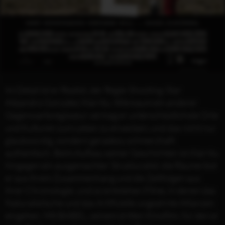
Im Detail ist er Realist, der Regie-Shooting-Star
Alejandro González Iñárritu. Wie kaum ein anderer
Gegenwartsregisseur vermag er unterschiedlichste Orte
und Kulturen zum Leben zu erwecken; und das nicht nur
glaubwürdig, sondern geradezu schmerzhaft
authentisch. Beim Aufbau seiner Geschichten ist Iñárritu
hingegen ein ausgemachter Strukturalist: die Räume löst
er aus ihrem Zusammenhang und die Zeitfolgen aus
ihrer Chronologie, und so entstehen Filme, in denen das
Naturalistische und das Artifizielle ungeahnte Allianzen
eingehen. Mit BABEL, seinem dritten Kinofilm, für den er