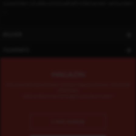
zusammen, ist alles schicksalhaft miteinander verbunden
...
BILDER
FILMINFO
MAGAZIN
Mit unserem kostenlosen Online-Magazin bleiben Sie immer
informiert.
Jetzt einfach hier eintragen und abonnieren!