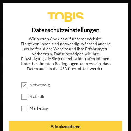
Ihre Suche nach
„Kristen Bell“
ergab folgende Treffer
EN
Datenschutzeinstellungen
Wir nutzen Cookies auf unserer Website.
Einige von ihnen sind notwendig, während andere
FILME
uns helfen, diese Website und Ihre Erfahrung zu
verbessern. Dafür benötigen wir Ihre
Einwilligung, die Sie jederzeit widerrufen können.
Unter bestimmten Bedingungen kann es sein, dass
Daten auch in die USA übermittelt werden.
Notwendig
Statistik
Marketing
BAD MOMS 2
BAD MOMS
JETZT AUF BLU-
JETZT AUF BLU-
RAY, DVD &
RAY, DVD &
Alle akzeptieren
DIGITAL
DIGITAL