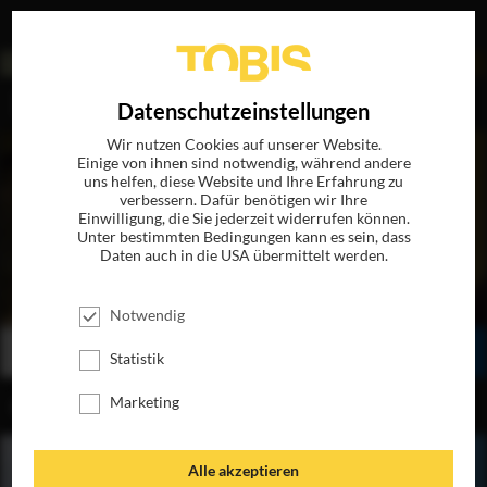
EN
Datenschutzeinstellungen
Wir nutzen Cookies auf unserer Website.
Einige von ihnen sind notwendig, während andere
uns helfen, diese Website und Ihre Erfahrung zu
verbessern. Dafür benötigen wir Ihre
Einwilligung, die Sie jederzeit widerrufen können.
Unter bestimmten Bedingungen kann es sein, dass
Daten auch in die USA übermittelt werden.
BRÜGGE SEHEN... UND STERBEN?
JETZT AUF BLU-RAY, DVD & DIGITAL
Notwendig
BESTELLEN
SEHEN
TEILEN
Statistik
Marketing
INHALT
Alle akzeptieren