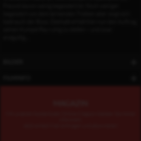
Freund davon wenig begeistert ist. Noch weniger
begeistert von dem lärmenden Treiben aber zeigt sich
bald auch der Boss. Deshalb erhält Ken nun den Auftrag,
seinen Kumpel Ray ruhig zu stellen – und zwar
endgültig...
BILDER
FILMINFO
MAGAZIN
Mit unserem kostenlosen Online-Magazin bleiben Sie immer
informiert.
Jetzt einfach hier eintragen und abonnieren!