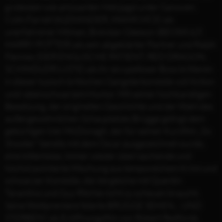
grotesken wie amüsanten Hetzjagd unter Ganoven.
Colin Farrell (ALEXANDER, MIAMI VICE) als
unerfahrener Hitman, Brendan Gleeson (BEOWULF,
HARRY POTTER) als sein abgeklärter Partner und Ralph
Fiennes (DER ENGLISCHE PATIENT, RED DRAGON,
SCHINDLERS LISTE) als ihr skrupelloser Boss brillieren
in dieser typisch britischen Gangsterkomödie voll Action
und rabenschwarzem Humor. Mit seiner hochkarätigen
Besetzung, der originellen Geschichte und der Wahl des
außergewöhnlichen Schauplatzes Brügge gelingt dem
gebürtigen Iren McDonagh, der für seinen Kurzfilm „Six
Shooter“ bereits mit dem Oscar ausgezeichnet wurde,
eine bitterböse, immer wieder überraschende und
höchst pointierte Mischung aus temporeichem Krimi und
schwarzer Komödie, die Vergleiche mit Quentin
Tarantino und Guy Ritchie nicht zu scheuen braucht.
Seine Weltpremiere feierte BRÜGGE SEHEN... UND
STERBEN? als Eröffnungsfilm von Robert Redfords