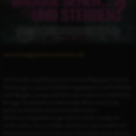
www.brueggesehenundsterben.de
Mit Pistolen statt Reiseführer schickt Regisseur Martin
McDonagh in seinem Spielfilmregiedebüt zwei Profikiller
nach Belgien, ausgerechnet in das malerische Städtchen
Brügge. Zumindest auf den ersten Blick scheint die
gotische Altstadt mit all ihren pittoresken
Sehenswürdigkeiten so gar nichts mit der Londoner
Unterwelt zu tun zu haben, doch dann verwandelt sich
das beschauliche Örtchen zum Schauplatz einer ebenso