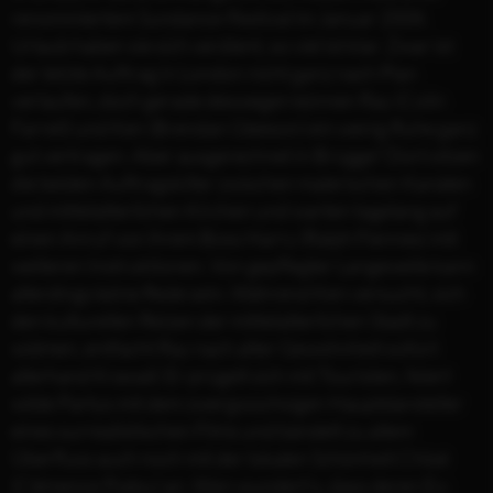
renommiertem Sundance-Festival im Januar 2008.
Urlaub haben sie sich verdient, so viel ist klar. Zwar ist
der letzte Auftrag in London nicht ganz nach Plan
verlaufen, doch gerade deswegen können Ray (Colin
Farrell) und Ken (Brendan Gleeson) ein wenig Ruhe ganz
gut vertragen. Aber ausgerechnet in Brügge? Dort sitzen
die beiden Auftragskiller zwischen malerischen Kanälen
und mittelalterlichen Kirchen und warten tagelang auf
einen Anruf von ihrem Boss Harry (Ralph Fiennes) mit
weiteren Instruktionen. Von gepflegter Langeweile kann
allerdings keine Rede sein. Während Ken versucht, sich
den kulturellen Reizen der mittelalterlichen Stadt zu
widmen, entfacht Ray nach alter Gewohnheit sofort
allerhand Krawall: Er prügelt sich mit Touristen, feiert
wilde Partys mit dem zwergwüchsigen Hauptdarsteller
eines surrealistischen Films und bändelt zu allem
Überfluss auch noch mit der lokalen Schönheit Chloë
(Clémence Poésy) an. Wen wundert’s, dass deren Ex-