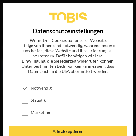
Ihre Suche nach
„Colin Farrell“
ergab folgende Treffer
EN
Datenschutzeinstellungen
Wir nutzen Cookies auf unserer Website.
Einige von ihnen sind notwendig, während andere
FILME
uns helfen, diese Website und Ihre Erfahrung zu
verbessern. Dafür benötigen wir Ihre
Einwilligung, die Sie jederzeit widerrufen können.
Unter bestimmten Bedingungen kann es sein, dass
Daten auch in die USA übermittelt werden.
Notwendig
Statistik
Marketing
BRÜGGE SEHEN...
UND STERBEN?
JETZT AUF BLU-
Alle akzeptieren
RAY, DVD &