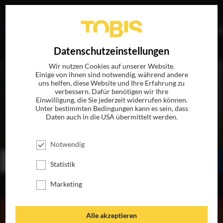
EN
Datenschutzeinstellungen
Wir nutzen Cookies auf unserer Website.
Einige von ihnen sind notwendig, während andere
uns helfen, diese Website und Ihre Erfahrung zu
verbessern. Dafür benötigen wir Ihre
Einwilligung, die Sie jederzeit widerrufen können.
Unter bestimmten Bedingungen kann es sein, dass
Daten auch in die USA übermittelt werden.
DER KLANG DES HERZENS
JETZT AUF BLU-RAY, DVD & DIGITAL
Notwendig
BESTELLEN
SEHEN
TEILEN
Statistik
Marketing
INHALT
Alle akzeptieren