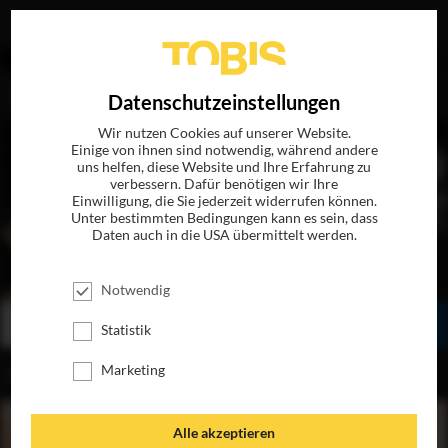
EN
Datenschutzeinstellungen
Wir nutzen Cookies auf unserer Website.
Einige von ihnen sind notwendig, während andere
uns helfen, diese Website und Ihre Erfahrung zu
verbessern. Dafür benötigen wir Ihre
Einwilligung, die Sie jederzeit widerrufen können.
Unter bestimmten Bedingungen kann es sein, dass
Daten auch in die USA übermittelt werden.
DIE HAUT, IN DER ICH WOHNE
JETZT AUF BLU-RAY, DVD & DIGITAL
Notwendig
BESTELLEN
SEHEN
TEILEN
Statistik
Marketing
INHALT
Alle akzeptieren