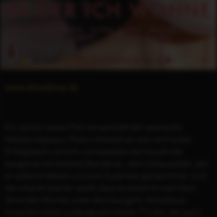
www.almodovar.de
Für seinen neuen Film versammelt der spanische
Meisterregisseur Pedro Almodóvar sein vertrautes
Erfolgsteam um sich und besetzte die Hauptrolle
kongenial mit Antonio Banderas - dem Schauspieler, den
er selbst entdeckt und zum Superstar gemacht hat. Und
der smarte Spanier spielt, dass es einem im wahrsten
Sinne des Wortes unter die Haut geht. Almodóvar
inszeniert einen außergewöhnlichen Thriller, der ganz