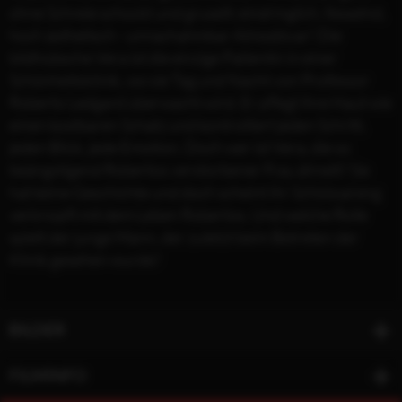
ohne Schreie schockt und gruselt: eindringlich, fesselnd,
hoch ästhetisch - unnachahmbar Almodóvar! Die
bildhübsche Vera ist die einzige Patientin in einer
Schönheitsklinik, wo sie Tag und Nacht von Professor
Roberto Ledgard überwacht wird. Er pflegt ihre Haut wie
einen kostbaren Schatz und kontrolliert jeden Schritt,
jeden Blick, jede Emotion. Doch wer ist Vera, die so
beängstigend Robertos verstorbener Frau ähnelt? Sie
hat keine Geschichte und doch scheint ihr Schicksal eng
verknüpft mit dem Leben Robertos. Und welche Rolle
spielt der junge Mann, der zuletzt beim Betreten der
Klinik gesehen wurde?
BILDER
FILMINFO