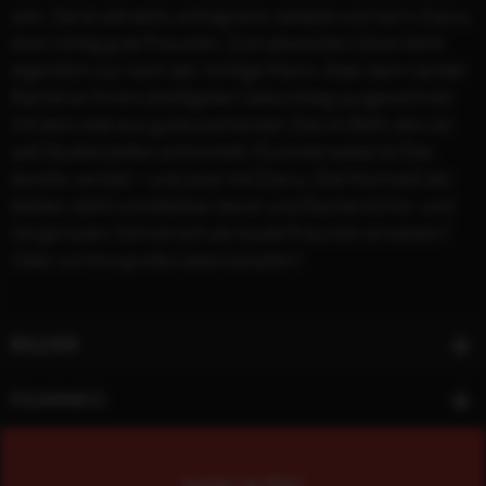
sein. Sie ist attraktiv, erfolgreich, beliebt und hat in Darcy
eine richtig gute Freundin. Zum absoluten Glück fehlt
eigentlich nur noch der richtige Mann. Aber dann landet
Rachel an ihrem dreißigsten Geburtstag ausgerechnet
mit dem überaus gutaussehenden Dex im Bett, den sie
seit Studienzeiten anhimmelt. Dummerweise ist Dex
bereits verlobt – und zwar mit Darcy. Die Hochzeit der
beiden steht unmittelbar bevor und Rachel ist hin- und
hergerissen: Soll sie sich als loyale Freundin erweisen?
Oder um ihre große Liebe kämpfen?
BILDER
FILMINFO