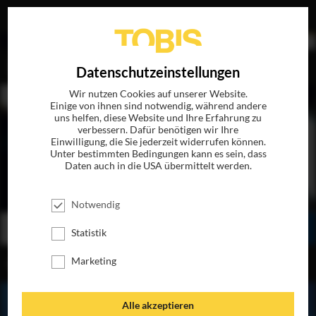
EN
Datenschutzeinstellungen
Wir nutzen Cookies auf unserer Website.
Einige von ihnen sind notwendig, während andere
uns helfen, diese Website und Ihre Erfahrung zu
verbessern. Dafür benötigen wir Ihre
Einwilligung, die Sie jederzeit widerrufen können.
Unter bestimmten Bedingungen kann es sein, dass
Daten auch in die USA übermittelt werden.
FREMD FISCHEN
JETZT AUF BLU-RAY, DVD & DIGITAL
Notwendig
BESTELLEN
SEHEN
TEILEN
Statistik
Marketing
INHALT
Alle akzeptieren