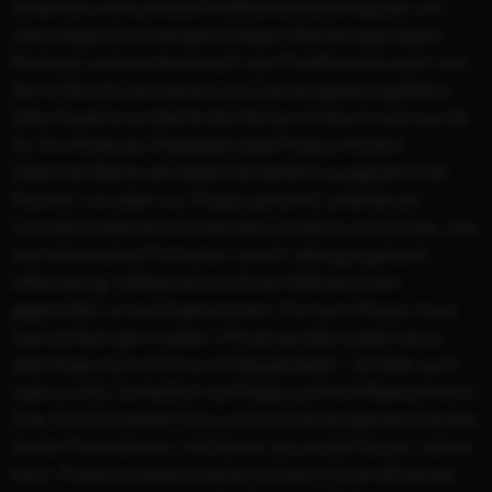
heiterste und bunteste Wettbewerbsbeitrag des von
überwiegend schwergewichtigen Werken geprägten
Festivals und wurde sowohl vom Publikum als auch von
der Kritik mit Lachsalven und Szenenapplaus gefeiert.
Sally Hawkins eroberte die Herzen im Sturm und wurde
für ihre Rolle als Vitalitätskreisel Poppy mit dem
Silbernen Bären als beste Darstellerin ausgezeichnet.
Pauline, von allen nur Poppy genannt, arbeitet als
Grundschullehrerin im Norden Londons und ist das, was
man eine wahre Frohnatur nennt: stets gut gelaunt,
offenherzig, hilfsbereit und ihren Mitmenschen
gegenüber unvoreingenommen. Kurzum: Poppy muss
man einfach gern haben. Mit der großen Liebe hat es
allerdings noch nicht so richtig geklappt – ist aber auch
halb so wild. Schließlich hat Poppy ja ihre Mitbewohnerin
Zoe, ihre Schwester Suzy und noch einen ganzen Haufen
bester Freundinnen, mit denen sie um die Häuser ziehen
kann. Poppys unbeschwerte Art löst in ihrer oft etwas