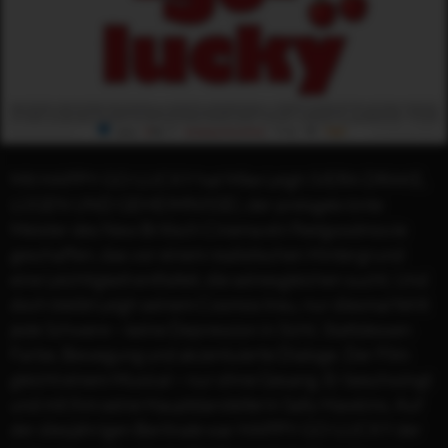
Mit HAPPY-GO-LUCKY hat Mike Leigh (VERA DRAKE,
LÜGEN UND GEHEIMNISSE), der preisgekrönte
Meister des New Britisch Cinema ein Feelgoodmovie
geschaffen, das vor einem realistischen Hintergrund
eine Leichtigkeit entfaltet, die seinesgleichen sucht. Und
doch bleibt Leigh seinem Cosmos treu, nur diesmal fehlt
jede Schwere – keine Depression in Sicht. Stattdessen
Farbe, Bewegung und akzentuierte Dialoge. Der Film
gleicht einem Musical – nur ohne Gesang. Er beschwingt
und mit ihm seine Hauptdarstellerin Sally Hawkins. Auf
der diesjährigen Berlinale war HAPPY-GO-LUCKY der