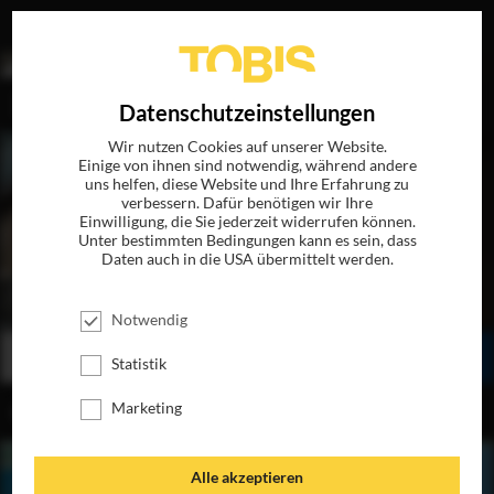
EN
Datenschutzeinstellungen
Wir nutzen Cookies auf unserer Website.
Einige von ihnen sind notwendig, während andere
uns helfen, diese Website und Ihre Erfahrung zu
verbessern. Dafür benötigen wir Ihre
Einwilligung, die Sie jederzeit widerrufen können.
Unter bestimmten Bedingungen kann es sein, dass
Daten auch in die USA übermittelt werden.
HAPPY-GO-LUCKY
JETZT AUF BLU-RAY, DVD & DIGITAL
Notwendig
BESTELLEN
SEHEN
TEILEN
Statistik
Marketing
INHALT
Alle akzeptieren