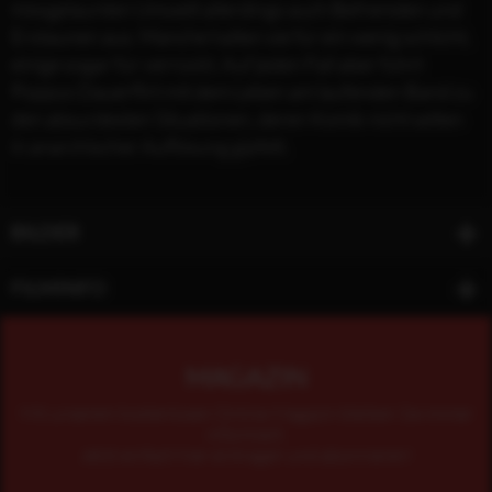
missgelaunten Umwelt allerdings auch Befremden und
Erstaunen aus. Manche halten sie für ein wenig schlicht,
einige sogar für verrückt. Auf jeden Fall aber führt
Poppys Dauerflirt mit dem Leben am laufenden Band zu
den absurdesten Situationen, deren Komik nicht selten
in anarchischer Auflösung gipfelt.
BILDER
FILMINFO
MAGAZIN
Mit unserem kostenlosen Online-Magazin bleiben Sie immer
informiert.
Jetzt einfach hier eintragen und abonnieren!