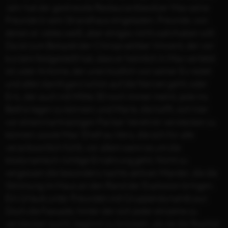
Jahr hat der gestresste Restaurantbesitzer Max seine
Freunde in sein Strandhaus eingeladen. Freunde, von
denen er vieles weiß, aber einiges nicht wahrhaben will:
Da ist zum Beispiel der Chiropraktiker Vincent, der vor
kurzem festgestellt hat, dass er heimlich in Max verliebt
ist; oder Antoine, der unermüdlich von seiner Ex redet
und allen damit ganz schön auf die Nerven geht; oder
Eric, der auch mit Mitte 30 noch immer meint, jede ins
Bett kriegen zu können; und Marie, die hofft, sich hier
vor einem hartnäckigen Pariser Verehrer verstecken zu
können; sowie Max‘ Ehefrau Vero, die sich für alle
verantwortlich fühlt, vor allem wenn es um die
biodynamisch richtige Ernährung geht. Nicht zu
vergessen die besonders nachts aktiven Marder, die die
Stimmung im Haus an den Rand der Explosion bringen.
Ein Urlaub unter Freunden mit Gruppendynamik pur.
Doch die Fassade, hinter der sich jeder einzelne zu
verstecken sucht, beginnt zu bröckeln, als sie die Realität