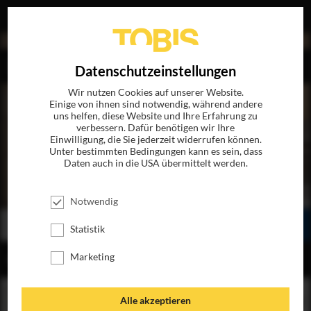
EN
Datenschutzeinstellungen
Wir nutzen Cookies auf unserer Website.
Einige von ihnen sind notwendig, während andere
uns helfen, diese Website und Ihre Erfahrung zu
verbessern. Dafür benötigen wir Ihre
Einwilligung, die Sie jederzeit widerrufen können.
Unter bestimmten Bedingungen kann es sein, dass
Daten auch in die USA übermittelt werden.
KLEINE WAHRE LÜGEN
JETZT AUF BLU-RAY, DVD & DIGITAL
Notwendig
BESTELLEN
SEHEN
TEILEN
Statistik
Marketing
INHALT
Alle akzeptieren