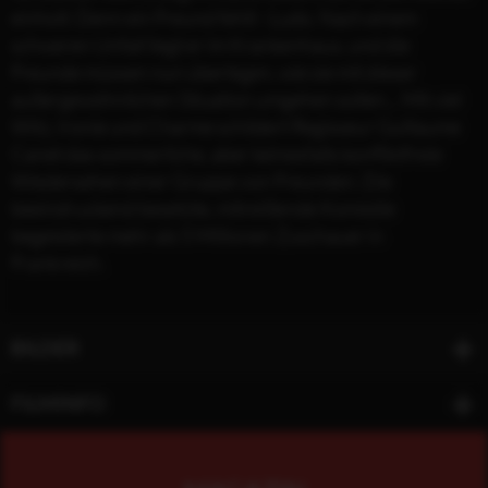
einholt: Denn ein Freund fehlt - Ludo. Nach einem
schweren Unfall liegt er im Krankenhaus, und die
Freunde müssen nun überlegen, wie sie mit dieser
außergewöhnlichen Situation umgehen sollen... Mit viel
Witz, Ironie und Charme schildert Regisseur Guillaume
Canet das sommerliche, aber keinesfalls konfliktfreie
Wiedersehen einer Gruppe von Freunden. Die
beeindruckend besetzte, mitreißende Komödie
begeisterte mehr als 5 Millionen Zuschauer in
Frankreich.
BILDER
FILMINFO