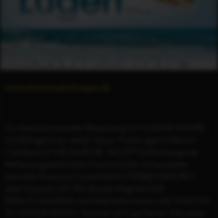
www.kleinewahreluegen.de
Zur beeindruckenden Besetzung von KLEINE WAHRE
LÜGEN gehören neben Oscar-Preisträgerin Marion
Cotillard (LA VIE EN ROSE, INCEPTION) eine ganze
Reihe ausgezeichneter französischer Schauspieler,
darunter François Cluzet (KEIN STERBENSWORT),
Jean Dujardin (39,90), Benoît Magimel (DIE
BRAUTJUNGFER) und Valérie Bonneton (SIE SIND EIN
SCHÖNER MANN). Sommer am Cap Ferret. Wie jedes