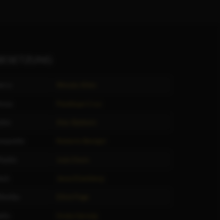
BESETZUNG
erry
Woody Allen
Anna
Penélope Cruz
ohn
Alec Baldwin
eopoldo
Roberto Benigni
hyllis
Judy Davis
ack
Jesse Eisenberg
onika
Elliot Page
ally
Greta Gerwig