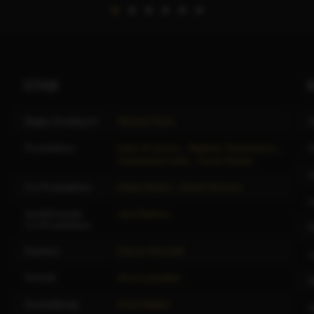
STAB
Regie, Drehbuch
Woody Allen
J
Produktion
Letty Aronson
,
Stephen Tenenbaum
,
Giampaolo Letta
,
Faruk Alatan
J
Co-Produktion
Helen Robin
,
David Nichols
L
Ausführende
Jack Rollins
Co-Produktion
P
Kamera
Darius Khondji
J
Schnitt
Alisa Lepselter
M
Ausstattung
Anne Seibel
S