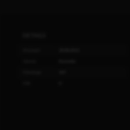
DETAILS
Kinostart
30.08.2012
Genres
Komödie
Filmlänge
107
FSK
0