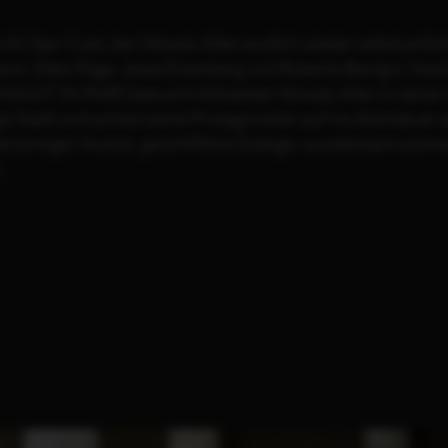
All-Star-Cast, den Woody Allen endlich wieder selbst anfüh
win, Ellen Page, Jesse Eisenberg und Roberto Benigni. Nach
NIGHT IN PARIS besucht Altmeister Woody Allen in sein
e Stadt und schickt seine Protagonisten auf ins Abenteuer 
ersinniger Humor, geschliffene Dialoge, wunderbare sommerli
.