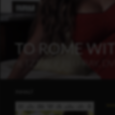
TO ROME WIT
JETZT AUF BLU-RAY, DV
INHALT
www