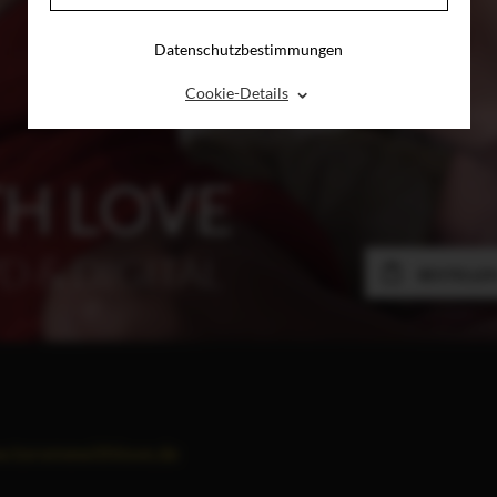
Datenschutzbestimmungen
⌃
Cookie-Details
H LOVE
D & DIGITAL
BESTELLE
.toromewithlove.de