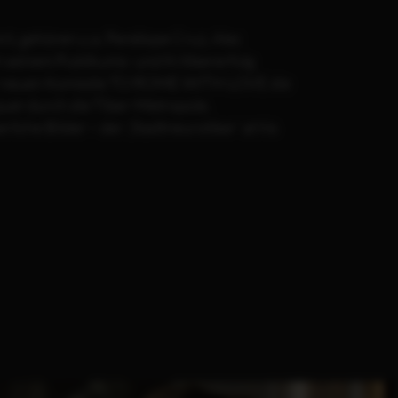
rt, gehören u.a. Penélope Cruz, Alec
 seinem Publikums- und Kritikererfolg
er neuen Komödie TO ROME WITH LOVE die
quer durch die Tiber-Metropole.
che Bilder – der ‚Stadtneurotiker‘ at his