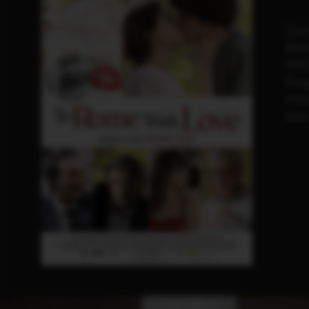
Zum 
Bald
MID
Ewig
Hint
best