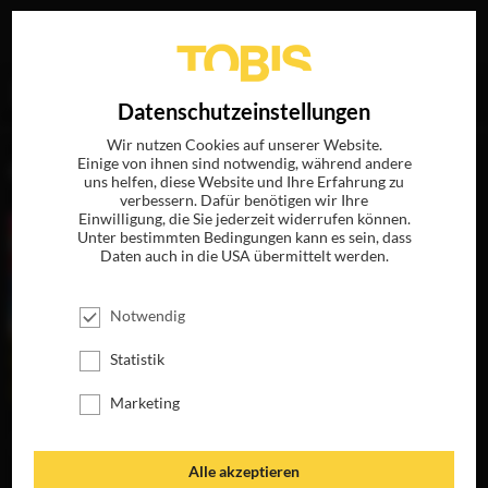
Ihre Suche nach
„Ekrem Ergün“
ergab folgende Treffer
EN
Datenschutzeinstellungen
Wir nutzen Cookies auf unserer Website.
Einige von ihnen sind notwendig, während andere
FILME
uns helfen, diese Website und Ihre Erfahrung zu
verbessern. Dafür benötigen wir Ihre
Einwilligung, die Sie jederzeit widerrufen können.
Unter bestimmten Bedingungen kann es sein, dass
Daten auch in die USA übermittelt werden.
Notwendig
Statistik
Marketing
DIE
UNLANGWEILIGSTE
SCHULE DER
Alle akzeptieren
WELT