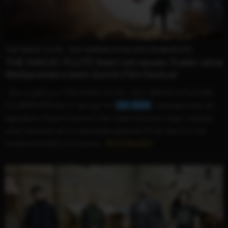
THE MAGIC FLUTE - DAS VERMÄCHTNIS DER ZAUBERFLÖTE
THE MAGIC FLUTE feiert mit neuem Trailer seine
Weltpremiere beim Zurich Film Festival
...Darum geht es in THE MAGIC FLUTE – DAS VERMÄCHTNIS DER
ZAUBERFLÖTE Der 17-jährige Tim (
Jack
Wolfe
), Gesangsschüler am
legendären Mozart-Internat in den österreichischen Alpen, entdeckt
eines Nachts ein jahrhundertealtes geheimes Portal, das ihn in die
fantastische Welt von Mozarts...
WEITERLESEN