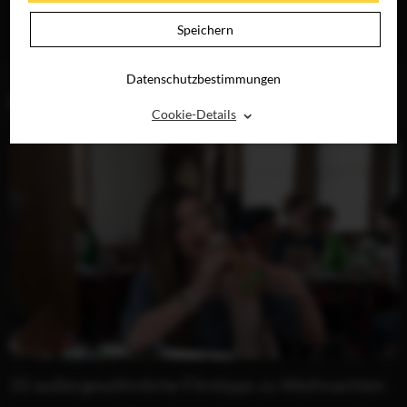
ZAUBERFLÖTE
JETZT AUF BLU-
Speichern
RAY, DVD &
DIGITAL
Datenschutzbestimmungen
BLOG (7)
⌃
Cookie-Details
20 außergewöhnliche Filmtipps zu Weihnachten