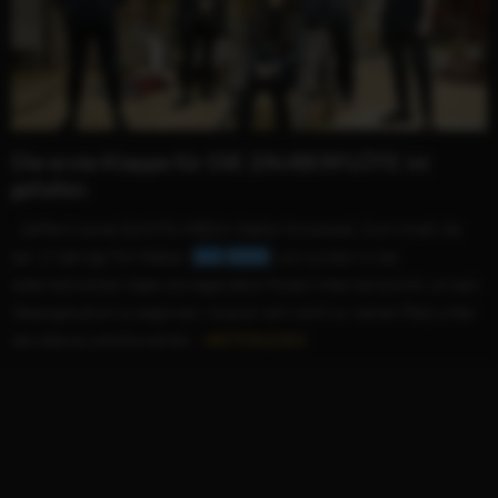
Die erste Klappe für DIE ZAUBERFLÖTE ist
gefallen
...Seiffert) sowie QUINTA MEDIA (Stefan Konarske). Zum Inhalt: Als
der 17-jährige Tim Walker (
Jack
Wolfe
) von London in die
österreichischen Alpen ans legendäre Mozart Internat kommt, um sein
Gesangstudium zu beginnen, muss er sich nicht nur seinen Platz unter
den ebenso ambitionierten...
WEITERLESEN