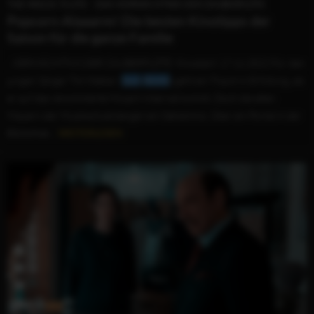
THE MAGIC FLUTE - DAS VERMÄCHTNIS DER ZAUBERFLÖTE
Popcorn-Alaaarm! Die besten Kinotipps der
Saison für die ganze Familie
...VERMÄCHTNIS DER ZAUBERFLÖTE Kinostart: 17.11.2022 Für den
jungen Sänger Tim Walker (
Jack
Wolfe
) geht ein Traum in Erfüllung, als
er auf das renommierte Mozart-Internat kommt. Doch die alten
Mauern der Musikschule bergen ein Geheimnis. Über ein Portal in der
Bibliothek...
WEITERLESEN