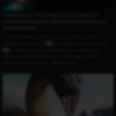
THE MAGIC FLUTE - DAS VERMÄCHTNIS DER ZAUBERFLÖTE
Fantastische Welten: Sind diese Filmuniversen
eine Reise wert?
...unter uns brechen sich beim Versuch, zum Gleis zu kommen,
höchstens die Nase. „Percy
Jack
son – Diebe im Olymp“ (2010) Percy
Jack
son (Logan Lerman) ist ein Teenager, der sich neben seiner
Legasthenie und ADHS auch noch mit einem ekligen Stiefvater
herumschlagen muss. Nur im...
WEITERLESEN