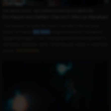
THE MAGIC FLUTE - DAS VERMÄCHTNIS DER ZAUBERFLÖTE
Ein Hauch von Gefahr: Das ist F. Murray Abraham
...zum Verehrer: als Leiter des Mozart-Internats, in dem der junge
Schüler Tim Walker (
Jack
Wolfe
) ein geheimes Portal in die Welt der
Zauberflöte entdeckt. In der Vorschau kannst du einen ersten Blick in
das Fantasy-Abenteuer werfen. Direkt darunter werfen wir einen Blick
auf das...
WEITERLESEN