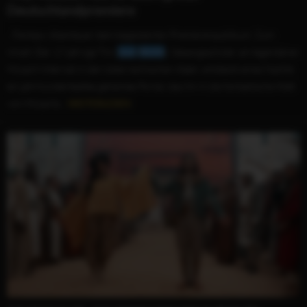
Deutschlandpremiere
...Fantasy-Abenteuer dem begeisterten Premierenpublikum. Zum
Inhalt: Der 17-jährige Tim (
Jack
Wolfe
), Gesangsschüler am legendären
Mozart-Internat in den österreichischen Alpen, entdeckt eines Nachts
ein jahrhundertealtes geheimes Portal, das ihn in die fantastische Welt
von Mozarts...
WEITERLESEN