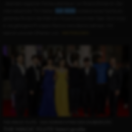
...ebenfalls magischen Fantasyabenteuer von Roland Emmerich. Der
Internatsschüler Tim Walker (
Jack
Wolfe
) entdeckt eines Nachts ein
geheimes Portal in die Welt von Mozarts berühmter Oper. Dort muss
er die gefangene Prinzessin Pamina (Asha Banks) befreien. Mit
beeindruckenden Effekten und...
WEITERLESEN
THE MAGIC FLUTE - DAS VERMÄCHTNIS DER ZAUBERFLÖTE
THE MAGIC FLUTE feiert große