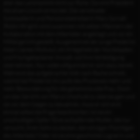
aber das Land kommt nicht zur Ruhe. Da wird Präsident
Abraham Lincoln ermordet. Die verwitwete
Südstaatlerin und Pensionsbetreiberin Mary Surratt
(Robin Wright) wird zusammen mit sieben Männern der
Kollaboration mit dem Attentäter angeklagt und vor ein
Militärgericht gestellt. Ausgerechnet der junge Frederick
Aiken (James McAvoy), ein Kriegsheld der Nordstaaten
und frischgebackener Anwalt, soll ihre Verteidigung
übernehmen. Nur widerwillig erklärt er sich dazu bereit.
Während das aufgebrachte Volk nach Rache schreit,
wächst bei Frederick im Laufe des Prozesses mehr und
mehr Bewunderung für die geheimnisvolle Frau. Doch
um das Gericht von Marys Unschuld zu überzeugen und
sie vor dem Galgen zu bewahren, muss er sich erst
einmal selbst die Frage beantworten: Ist sie ein
unschuldiges Opfer? Eine aufopfernde Mutter, die nur
versucht, ihren Sohn zu decken, den einzigen Flüchtigen
des Attentats? Oder ist sie eine geschickte Lügnerin und