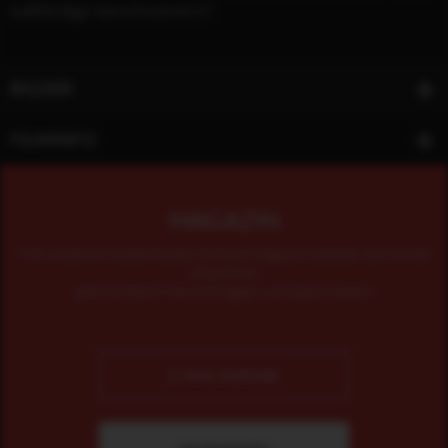
kaltblütige Verschwörerin?
BILDER
FILMINFO
MAGAZIN
Mit unserem kostenlosen Online-Magazin bleiben Sie immer
informiert.
Jetzt einfach hier eintragen und abonnieren!