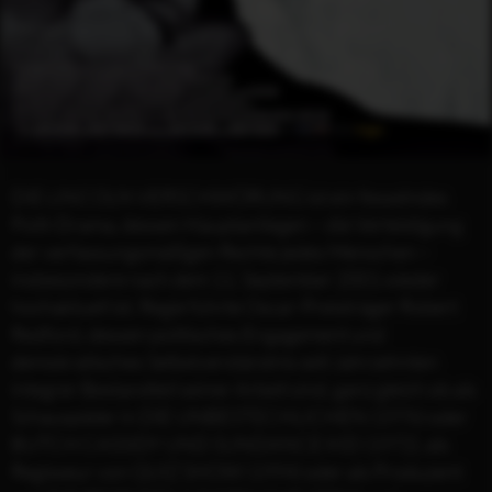
DIE LINCOLN VERSCHWÖRUNG ist ein fesselndes
Polit-Drama, dessen Hauptanliegen – die Verteidigung
der verfassungsmäßigen Rechte jedes Menschen –
insbesondere nach dem 11. September 2001 wieder
hochaktuell ist. Regie führte Oscar-Preisträger Robert
Redford, dessen politisches Engagement und
demokratisches Selbstverständnis seit Jahrzehnten
integrer Bestandteil seiner Arbeit sind, ganz gleich ob als
Schauspieler in DIE UNBESTECHLICHEN (1976) oder
BUTCH CASSIDY UND SUNDANCE KID (1972), als
Regisseur von QUIZ SHOW (1994) oder als Produzent