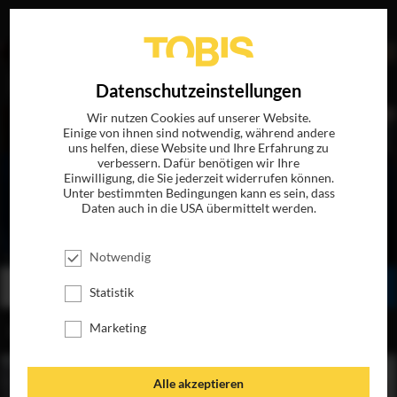
EN
Datenschutzeinstellungen
Wir nutzen Cookies auf unserer Website.
Einige von ihnen sind notwendig, während andere
uns helfen, diese Website und Ihre Erfahrung zu
verbessern. Dafür benötigen wir Ihre
Einwilligung, die Sie jederzeit widerrufen können.
Unter bestimmten Bedingungen kann es sein, dass
Daten auch in die USA übermittelt werden.
DIE LINCOLN VERSCHWÖRUNG
JETZT AUF BLU-RAY, DVD & DIGITAL
Notwendig
BESTELLEN
SEHEN
TEILEN
Statistik
Marketing
INHALT
Alle akzeptieren