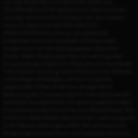
von DIE REISE DES JUNGEN CHE (2004) und
ZIVILPROZESS (1998). Basierend auf dem historisch
minutiös recherchierten Drehbuch des Journalisten
James D. Solomon erzählt DIE LINCOLN
VERSCHWÖRUNG nicht nur von politischen
Ereignissen und ihren komplexen Hintergründen,
sondern auch von der bedingungslose Liebe einer
Mutter. Robin Wright spielt Mary Surratt mit großer
Zurückhaltung und gibt ihrer Rolle dennoch emotionale
Tiefe. Ebenso überzeugt James McAvoy in der Rolle des
unfreiwilligen Verteidigers, der erst im Lauf des
abgekarteten Militärverfahrens, die eigentliche
Bedeutung des Prozesses erkennt. Unterstützt werden
die beiden Hauptdarsteller von einem ausgezeichneten
Ensemble darunter Kevin Kline, Evan Rachel Wood, Tom
Wilkinson, Alexis Bledel, Danny Huston, Justin Long und
Colm Meaney. Washington 1865. Der amerikanische
Bürgerkrieg zwischen Nord- und Südstaaten ist vorbei,