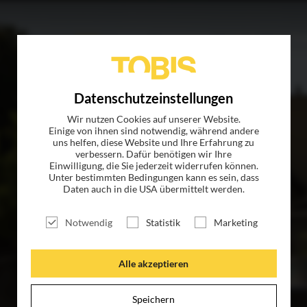
TITEL
NEWS
MAGAZIN
LOGIN
UNTE
Datenschutzeinstellungen
Wir nutzen Cookies auf unserer Website.
Einige von ihnen sind notwendig, während andere
uns helfen, diese Website und Ihre Erfahrung zu
verbessern. Dafür benötigen wir Ihre
Einwilligung, die Sie jederzeit widerrufen können.
Unter bestimmten Bedingungen kann es sein, dass
Daten auch in die USA übermittelt werden.
Notwendig
Statistik
Marketing
Alle akzeptieren
Speichern