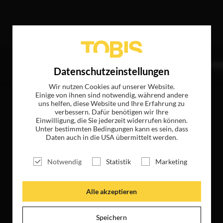
ffer
TITEL
NEWS
MAGAZIN
LOGIN
UNTE
Datenschutzeinstellungen
Wir nutzen Cookies auf unserer Website.
Einige von ihnen sind notwendig, während andere
uns helfen, diese Website und Ihre Erfahrung zu
verbessern. Dafür benötigen wir Ihre
Einwilligung, die Sie jederzeit widerrufen können.
Unter bestimmten Bedingungen kann es sein, dass
Daten auch in die USA übermittelt werden.
Notwendig
Statistik
Marketing
Alle akzeptieren
Speichern