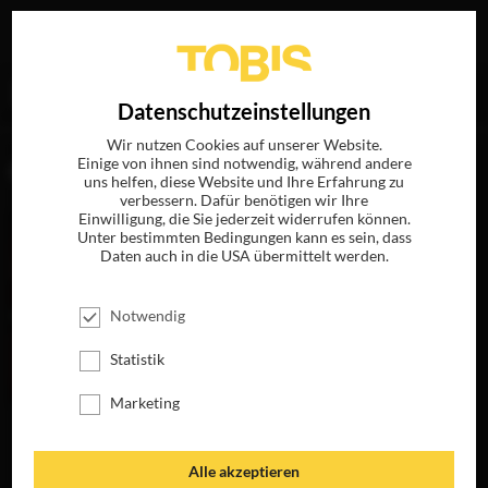
Ihre Suche nach
„Willem Dafoe“
ergab folgende Treffer
EN
Datenschutzeinstellungen
Wir nutzen Cookies auf unserer Website.
Einige von ihnen sind notwendig, während andere
FILME
uns helfen, diese Website und Ihre Erfahrung zu
verbessern. Dafür benötigen wir Ihre
Einwilligung, die Sie jederzeit widerrufen können.
Unter bestimmten Bedingungen kann es sein, dass
Daten auch in die USA übermittelt werden.
Notwendig
Statistik
Marketing
AUGE UM AUGE
JETZT AUF BLU-
RAY, DVD &
Alle akzeptieren
DIGITAL