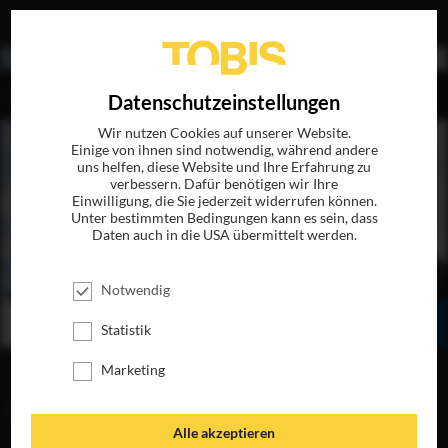
EN
Datenschutzeinstellungen
Wir nutzen Cookies auf unserer Website.
Einige von ihnen sind notwendig, während andere
uns helfen, diese Website und Ihre Erfahrung zu
verbessern. Dafür benötigen wir Ihre
Einwilligung, die Sie jederzeit widerrufen können.
Unter bestimmten Bedingungen kann es sein, dass
Daten auch in die USA übermittelt werden.
DIE FRAU, DIE VORAUSGEHT
JETZT AUF DVD, BLU-RAY & DIGITAL
Notwendig
BESTELLEN
SEHEN
TEILEN
Statistik
Marketing
VIDEOS
Alle akzeptieren