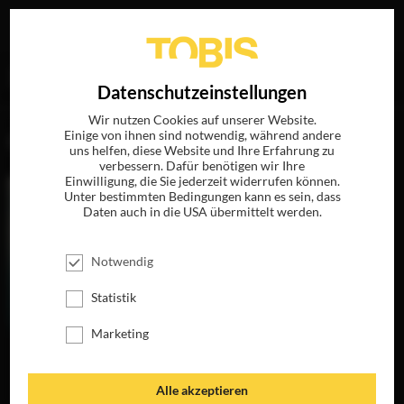
Ihre Suche nach
„Petra Volpe“
ergab folgende Treffer
EN
Datenschutzeinstellungen
Wir nutzen Cookies auf unserer Website.
Einige von ihnen sind notwendig, während andere
FILME
uns helfen, diese Website und Ihre Erfahrung zu
verbessern. Dafür benötigen wir Ihre
Einwilligung, die Sie jederzeit widerrufen können.
Unter bestimmten Bedingungen kann es sein, dass
Daten auch in die USA übermittelt werden.
Notwendig
Statistik
Marketing
HELDIN
JETZT AUF BLU-
RAY, DVD &
Alle akzeptieren
DIGITAL